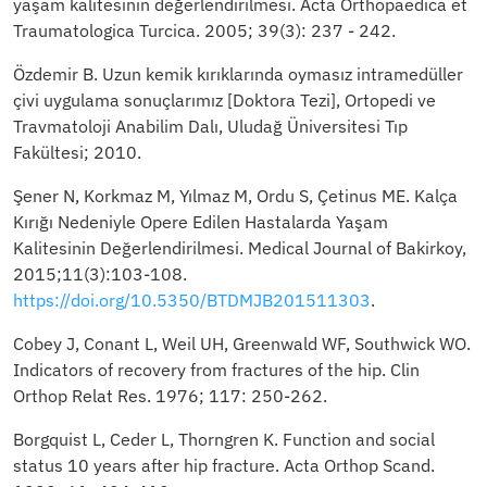
yaşam kalitesinin değerlendirilmesi. Acta Orthopaedica et
Traumatologica Turcica. 2005; 39(3): 237 - 242.
Özdemir B. Uzun kemik kırıklarında oymasız intramedüller
çivi uygulama sonuçlarımız [Doktora Tezi], Ortopedi ve
Travmatoloji Anabilim Dalı, Uludağ Üniversitesi Tıp
Fakültesi; 2010.
Şener N, Korkmaz M, Yılmaz M, Ordu S, Çetinus ME. Kalça
Kırığı Nedeniyle Opere Edilen Hastalarda Yaşam
Kalitesinin Değerlendirilmesi. Medical Journal of Bakirkoy,
2015;11(3):103-108.
https://doi.org/10.5350/BTDMJB201511303
.
Cobey J, Conant L, Weil UH, Greenwald WF, Southwick WO.
Indicators of recovery from fractures of the hip. Clin
Orthop Relat Res. 1976; 117: 250-262.
Borgquist L, Ceder L, Thorngren K. Function and social
status 10 years after hip fracture. Acta Orthop Scand.