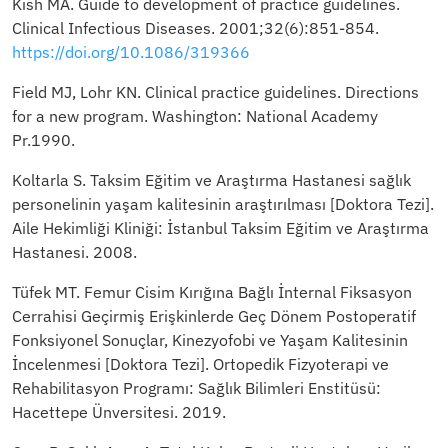
Kish MA. Guide to development of practice guidelines.
Clinical Infectious Diseases. 2001;32(6):851-854.
https://doi.org/10.1086/319366
Field MJ, Lohr KN. Clinical practice guidelines. Directions
for a new program. Washington: National Academy
Pr.1990.
Koltarla S. Taksim Eğitim ve Araştırma Hastanesi sağlık
personelinin yaşam kalitesinin araştırılması [Doktora Tezi].
Aile Hekimliği Kliniği: İstanbul Taksim Eğitim ve Araştırma
Hastanesi. 2008.
Tüfek MT. Femur Cisim Kırığına Bağlı İnternal Fiksasyon
Cerrahisi Geçirmiş Erişkinlerde Geç Dönem Postoperatif
Fonksiyonel Sonuçlar, Kinezyofobi ve Yaşam Kalitesinin
İncelenmesi [Doktora Tezi]. Ortopedik Fizyoterapi ve
Rehabilitasyon Programı: Sağlık Bilimleri Enstitüsü:
Hacettepe Ünversitesi. 2019.