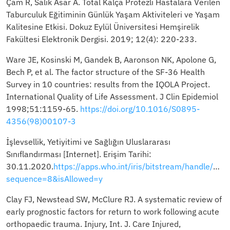
Çam R, Salık Asar A. Total Kalça Protezli Hastalara Verilen
Taburculuk Eğitiminin Günlük Yaşam Aktiviteleri ve Yaşam
Kalitesine Etkisi. Dokuz Eylül Üniversitesi Hemşirelik
Fakültesi Elektronik Dergisi. 2019; 12(4): 220-233.
Ware JE, Kosinski M, Gandek B, Aaronson NK, Apolone G,
Bech P, et al. The factor structure of the SF-36 Health
Survey in 10 countries: results from the IQOLA Project.
International Quality of Life Assessment. J Clin Epidemiol
1998;51:1159-65.
https://doi.org/10.1016/S0895-
4356(98)00107-3
İşlevsellik, Yetiyitimi ve Sağlığın Uluslararası
Sınıflandırması [Internet]. Erişim Tarihi:
30.11.2020.
https://apps.who.int/iris/bitstream/handle/
sequence=8&isAllowed=y
Clay FJ, Newstead SW, McClure RJ. A systematic review of
early prognostic factors for return to work following acute
orthopaedic trauma. Injury, Int. J. Care Injured,