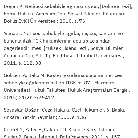
Doğan K. Neticesi sebebiyle ağırlaşmış suç [Doktora Tezi],
Kamu Hukuku Anabilim Dalı: Sosyal Bilimleri Enstitüsü:
Dokuz Eylül Üniversitesi; 2010. s. 76.
Yılmaz İ. Neticesi sebebiyle ağırlaşmış suç kavramı ve
bununla ilgili TCK hükümlerinin adli tıp açısından
değerlendirilmesi [Yüksek Lisans Tezi], Sosyal Bilimler
Anabilim Dalı, Adli Tıp Enstitüsü: İstanbul Üniversitesi;
2011. s. 112, 38.
Gökçen, A, Balcı M. Kasten yaralama suçunun neticesi
sebebiyle ağırlaşmış halleri (TCK m. 87). Marmara
Üniversitesi Hukuk Fakültesi Hukuk Araştırmaları Dergisi.
2015; 21(2): 369-412.
Soyaslan Doğan. Ceza Hukuku Özel Hükümler. 6. Baskı.
Ankara: Yetkin Yayınları;2006. s. 136
Centel N, Zafer H, Çakmut Ö. Kişilere Karşı İşlenen
Suçlar.2. Baskı. İstanbul: Beta Yayınevi;2011. s. 157