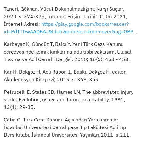
Taneri, Gökhan. Vücut Dokunulmazlığına Karşı Suçlar,
2020. s. 374-375, İnternet Erişim Tarihi: 01.06.2021,
İnternet Adresi:
https://play.google.com/books/reader?
id=PdTTDwAAQBAJ&hl=tr&printsec=frontcover&pg=GBS.PA573
Karbeyaz K, Gündüz T, Balcı Y. Yeni Türk Ceza Kanunu
çerçevesinde kemik kırıklarına adli tıbbi yaklaşım. Ulusal
Travma ve Acil Cerrahi Dergisi. 2010; 16(5): 453 - 458.
Kar H, Dokgöz H. Adli Rapor. 1. Baskı. Dokgöz H, editör.
Akademisyen Kitapevi; 2019. s. 368, 359
Petrucelli E, States JD, Hames LN. The abbreviated injury
scale: Evolution, usage and future adaptability. 1981;
13(1): 29-35.
Çetin G. Türk Ceza Kanunu Açısından Yaralanmalar.
İstanbul Üniversitesi Cerrahpaşa Tıp Fakültesi Adli Tıp
Ders Kitabı. İstanbul Üniversitesi Yayınları;2011, s:211.