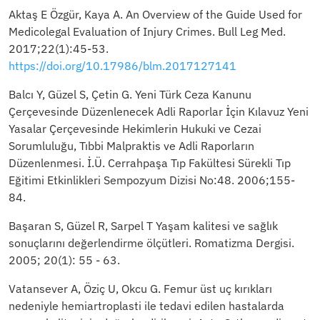
Aktaş E Özgür, Kaya A. An Overview of the Guide Used for
Medicolegal Evaluation of Injury Crimes. Bull Leg Med.
2017;22(1):45-53.
https://doi.org/10.17986/blm.2017127141
Balcı Y, Güzel S, Çetin G. Yeni Türk Ceza Kanunu
Çerçevesinde Düzenlenecek Adli Raporlar İçin Kılavuz Yeni
Yasalar Çerçevesinde Hekimlerin Hukuki ve Cezai
Sorumluluğu, Tıbbi Malpraktis ve Adli Raporların
Düzenlenmesi. İ.Ü. Cerrahpaşa Tıp Fakültesi Sürekli Tıp
Eğitimi Etkinlikleri Sempozyum Dizisi No:48. 2006;155-
84.
Başaran S, Güzel R, Sarpel T Yaşam kalitesi ve sağlık
sonuçlarını değerlendirme ölçütleri. Romatizma Dergisi.
2005; 20(1): 55 - 63.
Vatansever A, Öziç U, Okcu G. Femur üst uç kırıkları
nedeniyle hemiartroplasti ile tedavi edilen hastalarda