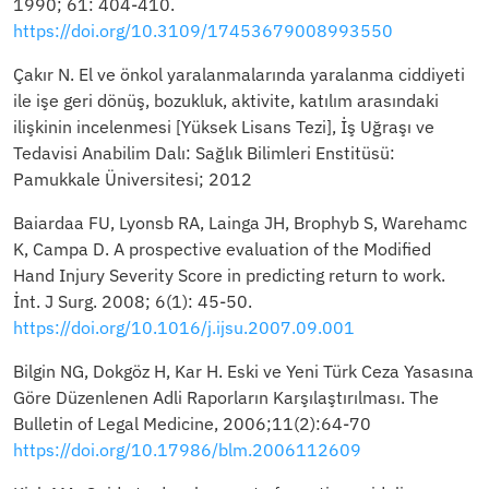
1990; 61: 404-410.
https://doi.org/10.3109/17453679008993550
Çakır N. El ve önkol yaralanmalarında yaralanma ciddiyeti
ile işe geri dönüş, bozukluk, aktivite, katılım arasındaki
ilişkinin incelenmesi [Yüksek Lisans Tezi], İş Uğraşı ve
Tedavisi Anabilim Dalı: Sağlık Bilimleri Enstitüsü:
Pamukkale Üniversitesi; 2012
Baiardaa FU, Lyonsb RA, Lainga JH, Brophyb S, Warehamc
K, Campa D. A prospective evaluation of the Modified
Hand Injury Severity Score in predicting return to work.
İnt. J Surg. 2008; 6(1): 45-50.
https://doi.org/10.1016/j.ijsu.2007.09.001
Bilgin NG, Dokgöz H, Kar H. Eski ve Yeni Türk Ceza Yasasına
Göre Düzenlenen Adli Raporların Karşılaştırılması. The
Bulletin of Legal Medicine, 2006;11(2):64-70
https://doi.org/10.17986/blm.2006112609