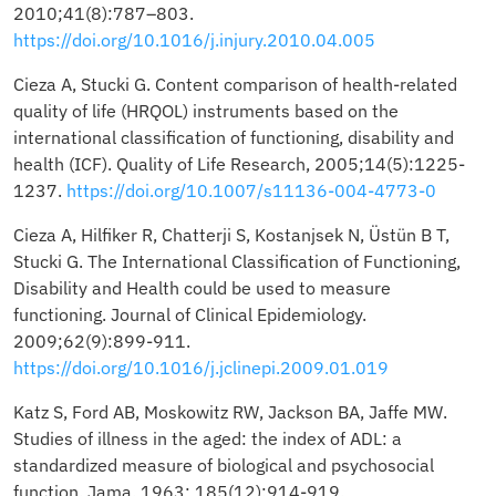
2010;41(8):787–803.
https://doi.org/10.1016/j.injury.2010.04.005
Cieza A, Stucki G. Content comparison of health-related
quality of life (HRQOL) instruments based on the
international classification of functioning, disability and
health (ICF). Quality of Life Research, 2005;14(5):1225-
1237.
https://doi.org/10.1007/s11136-004-4773-0
Cieza A, Hilfiker R, Chatterji S, Kostanjsek N, Üstün B T,
Stucki G. The International Classification of Functioning,
Disability and Health could be used to measure
functioning. Journal of Clinical Epidemiology.
2009;62(9):899-911.
https://doi.org/10.1016/j.jclinepi.2009.01.019
Katz S, Ford AB, Moskowitz RW, Jackson BA, Jaffe MW.
Studies of illness in the aged: the index of ADL: a
standardized measure of biological and psychosocial
function. Jama. 1963; 185(12):914-919.